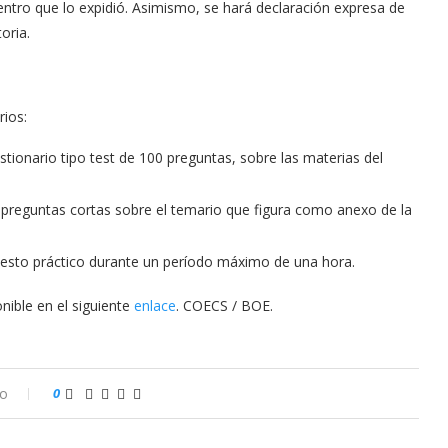
ntro que lo expidió. Asimismo, se hará declaración expresa de
oria.
rios:
estionario tipo test de 100 preguntas, sobre las materias del
z preguntas cortas sobre el temario que figura como anexo de la
upuesto práctico durante un período máximo de una hora.
nible en el siguiente
enlace
. COECS / BOE.
io
0