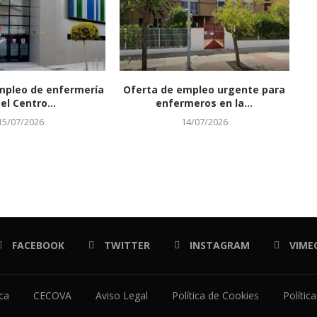
mpleo de enfermería
Oferta de empleo urgente para
el Centro...
enfermeros en la...
15/07/2026
14/07/2026
FACEBOOK
TWITTER
INSTAGRAM
VIME
ica
CECOVA
Aviso Legal
Política de Cookies
Polític