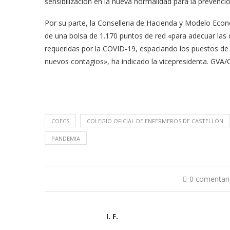
sensibilización en la nueva normalidad para la prevenció
Por su parte, la Conselleria de Hacienda y Modelo Econ
de una bolsa de 1.170 puntos de red «para adecuar las 
requeridas por la COVID-19, espaciando los puestos de t
nuevos contagios», ha indicado la vicepresidenta. GVA
COECS
COLEGIO OFICIAL DE ENFERMEROS DE CASTELLÓN
PANDEMIA
0 comentar
I. F.