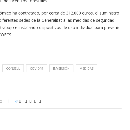
n de incendios forestales.
ómico ha contratado, por cerca de 312.000 euros, el suministro
diferentes sedes de la Generalitat a las medidas de seguridad
rabajo e instalando dispositivos de uso individual para prevenir
/COECS
CONSELL
COVID19
INVERSIÓN
MEDIDAS
io
0