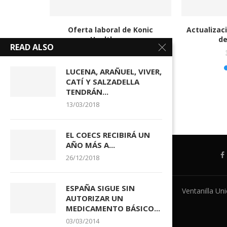
 listados
Oferta laboral de Konic
Actualizaci
olsa...
Healthcare
de
READ ALSO
04/08/2026
LUCENA, ARAÑUEL, VIVER,
CATÍ Y SALZADELLA
TENDRÁN...
13/03/2018
EL COECS RECIBIRÁ UN
AÑO MÁS A...
26/12/2018
ESPAÑA SIGUE SIN
Ventanilla Un
AUTORIZAR UN
MEDICAMENTO BÁSICO...
03/03/2014