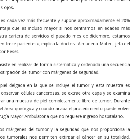
s ojos.
ía es cada vez más frecuente y supone aproximadamente el 20%
centaje que es incluso mayor si nos centramos en edades más
stra cartera de servicios el pasado mes de diciembre, estamos
en trece pacientes», explica la doctora Almudena Mateu, jefa del
tor Peset.
nsiste en realizar de forma sistemática y ordenada una secuencia
extirpación del tumor con márgenes de seguridad.
piel delgada en la que se incluye el tumor y esta muestra es
e observan células cancerosas, se extrae otra capa y se examina
trar una muestra de piel completamente libre de tumor. Durante
el área quirúrgica y cuando acaba el procedimiento puede volver
irugía Mayor Ambulatoria que no requiere ingreso hospitalario.
 los márgenes del tumor y la seguridad que nos proporciona la
ocos tumorales nos permiten extirpar el cáncer en su totalidad,