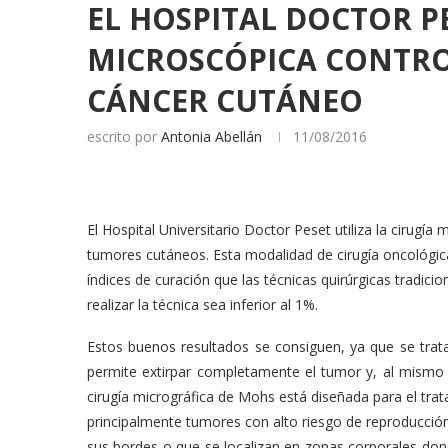
EL HOSPITAL DOCTOR PE
MICROSCÓPICA CONTRO
CÁNCER CUTÁNEO
escrito por
Antonia Abellán
11/08/2016
El Hospital Universitario Doctor Peset utiliza la cirug
tumores cutáneos. Esta modalidad de cirugía oncológi
índices de curación que las técnicas quirúrgicas tradici
realizar la técnica sea inferior al 1%.
Estos buenos resultados se consiguen, ya que se trata
permite extirpar completamente el tumor y, al mismo 
cirugía micrográfica de Mohs está diseñada para el tra
principalmente tumores con alto riesgo de reproducción, 
sus bordes o que se localizan en zonas corporales don