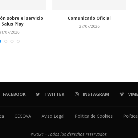
ón sobre el servicio
Comunicado Oficial
S
 Salus Play
27/07/2026
31/07/2026
FACEBOOK
TWITTER
INSTAGRAM
VIM
ica
CECOVA
Aviso Legal
Política de Cookies
Polític
@2021 - Todos los derechos reservados.