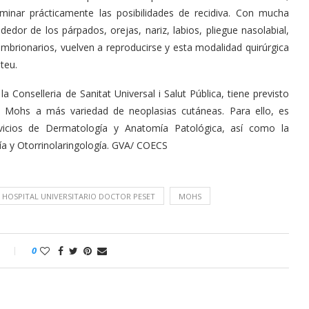
inar prácticamente las posibilidades de recidiva. Con mucha
edor de los párpados, orejas, nariz, labios, pliegue nasolabial,
embrionarios, vuelven a reproducirse y esta modalidad quirúrgica
teu.
a Conselleria de Sanitat Universal i Salut Pública, tiene previsto
 de Mohs a más variedad de neoplasias cutáneas. Para ello, es
vicios de Dermatología y Anatomía Patológica, así como la
a y Otorrinolaringología. GVA/ COECS
HOSPITAL UNIVERSITARIO DOCTOR PESET
MOHS
o
0