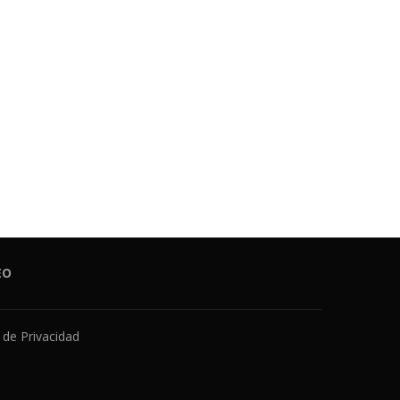
anidad convoca el concurso de
Sanidad convoca el concurs
traslados para enfermeros...
traslados para enfermeros
22/07/2026
22/07/2026
EO
a de Privacidad