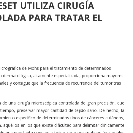
SET UTILIZA CIRUGÍA
LADA PARA TRATAR EL
ía micrográfica de Mohs para el tratamiento de determinados
ca dermatológica, altamente especializada, proporciona mayores
onales y consigue que la frecuencia de recurrencia del tumor tras
 de una cirugía microscópica controlada de gran precisión, que
tiempo, preservar mayor cantidad de tejido sano. De hecho, la
tamiento específico de determinados tipos de cánceres cutáneos,
aquéllos en los que existe dificultad para delimitar clínicamente
de es importante conservar tejido sano por motivos funcionales