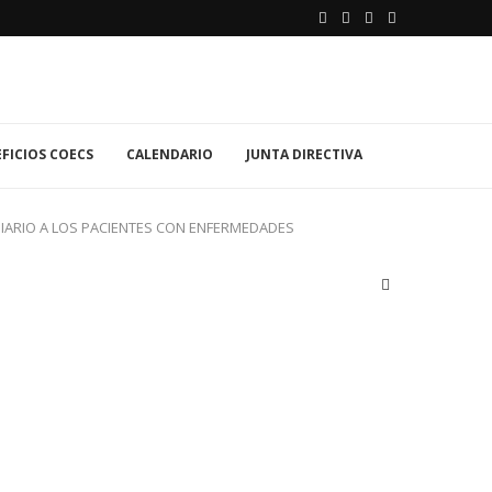
FICIOS COECS
CALENDARIO
JUNTA DIRECTIVA
 DIARIO A LOS PACIENTES CON ENFERMEDADES