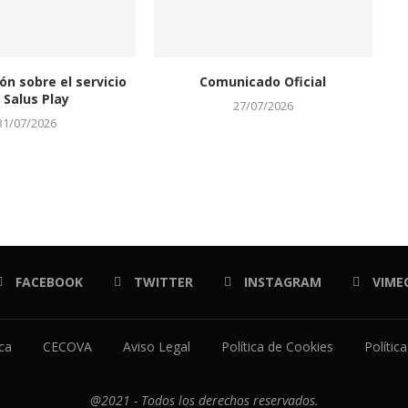
ón sobre el servicio
Comunicado Oficial
 Salus Play
27/07/2026
31/07/2026
FACEBOOK
TWITTER
INSTAGRAM
VIME
ica
CECOVA
Aviso Legal
Política de Cookies
Polític
@2021 - Todos los derechos reservados.