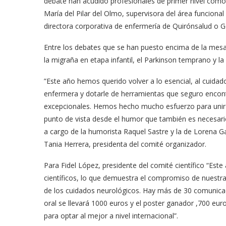
debate han acudido profesionales de primer nivel com
María del Pilar del Olmo, supervisora del área funcional 
directora corporativa de enfermería de Quirónsalud o G
Entre los debates que se han puesto encima de la mesa 
la migraña en etapa infantil, el Parkinson temprano y la
”Este año hemos querido volver a lo esencial, al cuida
enfermera y dotarle de herramientas que seguro encont
excepcionales. Hemos hecho mucho esfuerzo para unir 
punto de vista desde el humor que también es necesario
a cargo de la humorista Raquel Sastre y la de Lorena 
Tania Herrera, presidenta del comité organizador.
Para Fidel López, presidente del comité científico “Este
científicos, lo que demuestra el compromiso de nuestra
de los cuidados neurológicos. Hay más de 30 comunicac
oral se llevará 1000 euros y el poster ganador ,700 eu
para optar al mejor a nivel internacional”.