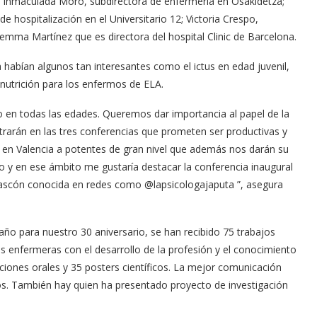
o Inmaculada Moro, subdirectora de enfermería en Osakidetza;
de hospitalización en el Universitario 12; Victoria Crespo,
emma Martínez que es directora del hospital Clinic de Barcelona.
habían algunos tan interesantes como el ictus en edad juvenil,
 nutrición para los enfermos de ELA.
do en todas las edades. Queremos dar importancia al papel de la
rarán en las tres conferencias que prometen ser productivas y
en Valencia a potentes de gran nivel que además nos darán su
 y en ese ámbito me gustaría destacar la conferencia inaugural
Gascón conocida en redes como @lapsicologajaputa ”, asegura
 año para nuestro 30 aniversario, se han recibido 75 trabajos
s enfermeras con el desarrollo de la profesión y el conocimiento
iones orales y 35 posters científicos. La mejor comunicación
ros. También hay quien ha presentado proyecto de investigación