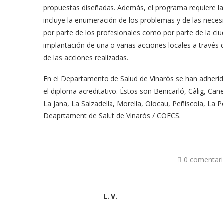
propuestas diseñadas. Además, el programa requiere la 
incluye la enumeración de los problemas y de las neces
por parte de los profesionales como por parte de la ciu
implantación de una o varias acciones locales a través d
de las acciones realizadas.
En el Departamento de Salud de Vinaròs se han adherido
el diploma acreditativo. Éstos son Benicarló, Càlig, Cane
La Jana, La Salzadella, Morella, Olocau, Peñíscola, La Po
Deaprtament de Salut de Vinaròs / COECS.
0 comentar
L. V.