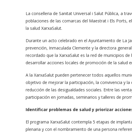
La conselleria de Sanitat Universal i Salut Pública, a tr
poblaciones de las comarcas del Maestrat i Els Ports, e
la salud XarxaSalut.
Durante un acto celebrado en el Ayuntamiento de La Jan
prevención, Inmaculada Clemente y la directora general 
recordado que la XarxaSalut es la red de municipios d
desarrollar acciones locales de promoción de la salud 
A la XarxaSalut pueden pertenecer todos aquellos munic
objetivo de mejorar la participación, la convivencia y l
reducción de las desigualdades sociales. Entre las vent
participación en jornadas, seminarios y talleres de prom
Identificar problemas de salud y priorizar accione
El programa XarxaSalut contempla 5 etapas de implant
plenaria y con el nombramiento de una persona referent