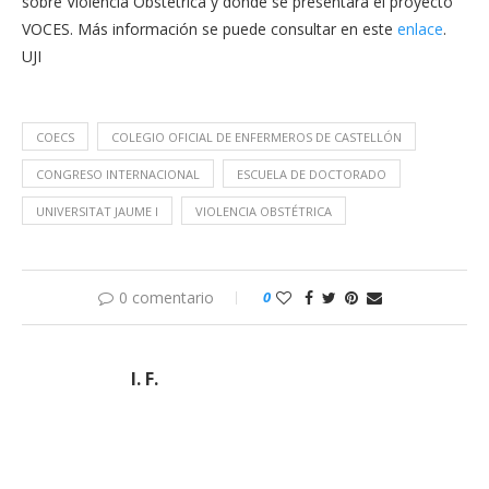
sobre Violencia Obstétrica y donde se presentará el proyecto
VOCES. Más información se puede consultar en este
enlace
.
UJI
COECS
COLEGIO OFICIAL DE ENFERMEROS DE CASTELLÓN
CONGRESO INTERNACIONAL
ESCUELA DE DOCTORADO
UNIVERSITAT JAUME I
VIOLENCIA OBSTÉTRICA
0 comentario
0
I. F.