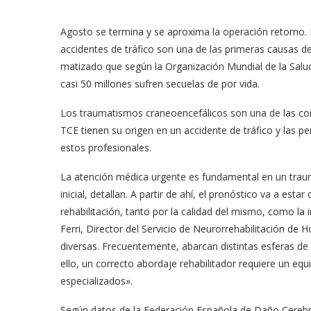
Agosto se termina y se aproxima la operación retorno. P
accidentes de tráfico son una de las primeras causas 
matizado que según la Organización Mundial de la Salud
casi 50 millones sufren secuelas de por vida.
Los traumatismos craneoencefálicos son una de las con
TCE tienen su origen en un accidente de tráfico y las 
estos profesionales.
La atención médica urgente es fundamental en un trauma
inicial, detallan. A partir de ahí, el pronóstico va a es
rehabilitación, tanto por la calidad del mismo, como la 
Ferri, Director del Servicio de Neurorrehabilitación de 
diversas. Frecuentemente, abarcan distintas esferas de l
ello, un correcto abordaje rehabilitador requiere un eq
especializados».
Según datos de la Federación Española de Daño Cereb