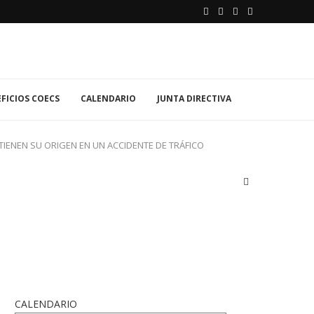
FICIOS COECS
CALENDARIO
JUNTA DIRECTIVA
IENEN SU ORIGEN EN UN ACCIDENTE DE TRÁFICO
CALENDARIO