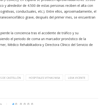
o y alrededor de 4.500 de estas personas reciben el alta con
 cognitivas, conductuales, etc.). Entre ellos, aproximadamente, el
raneoencefálico grave, después del primer mes, se encuentran
ierde la conciencia tras el accidente de tráfico y su
 siendo el periodo de coma un marcador pronóstico de la
er, Médico Rehabilitadora y Directora Clínico del Servicio de
OS DE CASTELLÓN
HOSPITALES VITHAS NISA
LIDIA VICENTE
io
0