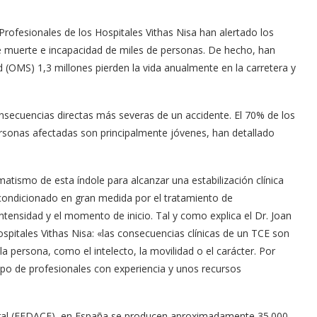
rofesionales de los Hospitales Vithas Nisa han alertado los
de muerte e incapacidad de miles de personas. De hecho, han
 (OMS) 1,3 millones pierden la vida anualmente en la carretera y
secuencias directas más severas de un accidente. El 70% de los
personas afectadas son principalmente jóvenes, han detallado
tismo de esta índole para alcanzar una estabilización clínica
tar condicionado en gran medida por el tratamiento de
intensidad y el momento de inicio. Tal y como explica el Dr. Joan
Hospitales Vithas Nisa: «las consecuencias clínicas de un TCE son
a persona, como el intelecto, la movilidad o el carácter. Por
uipo de profesionales con experiencia y unos recursos
ral (FEDACE), en España se producen aproximadamente 35.000