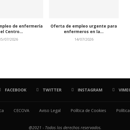
mpleo de enfermería
Oferta de empleo urgente para
el Centro...
enfermeros en la...
15/07/2026
14/07/2026
FACEBOOK
TWITTER
INSTAGRAM
VIME
ica
CECOVA
Aviso Legal
Política de Cookies
Polític
@2021 - Todos los derechos reservados.