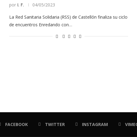
por
I. F.
04/05/2023
La Red Sanitaria Solidaria (RSS) de Castellón finaliza su ciclo
de encuentros Enredando con…
FACEBOOK
TWITTER
INSTAGRAM
VIME