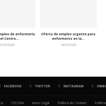
mpleo de enfermería
Oferta de empleo urgente para
el Centro...
enfermeros en la...
15/07/2026
14/07/2026
FACEBOOK
TWITTER
INSTAGRAM
VIME
ica
CECOVA
Aviso Legal
Política de Cookies
Polític