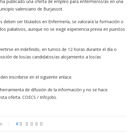
G) ha publicado una oferta de empleo para enfermeros/as en una
unicipio valenciano de Burjassot.
/as deben ser titulados en Enfermería, se valorará la formación o
os paliativos, aunque no se exige experiencia previa en puestos
ertirse en indefinido, en turnos de 12 horas durante el día o
osición de los/as candidatos/as alojamiento a los/as
n inscribirse en el siguiente enlace.
erramienta de difusión de la información y no se hace
sta oferta. COECS / Infojobs.
io
0