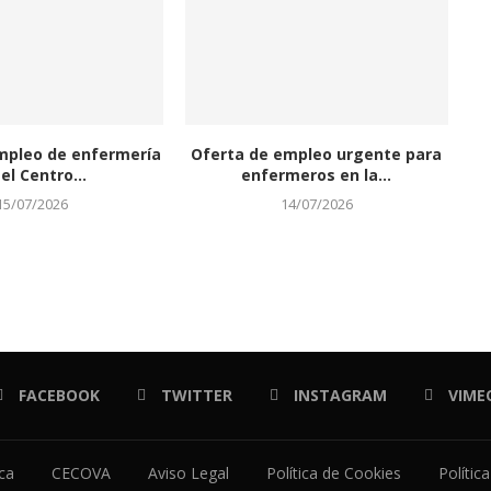
mpleo de enfermería
Oferta de empleo urgente para
el Centro...
enfermeros en la...
15/07/2026
14/07/2026
FACEBOOK
TWITTER
INSTAGRAM
VIME
ica
CECOVA
Aviso Legal
Política de Cookies
Polític