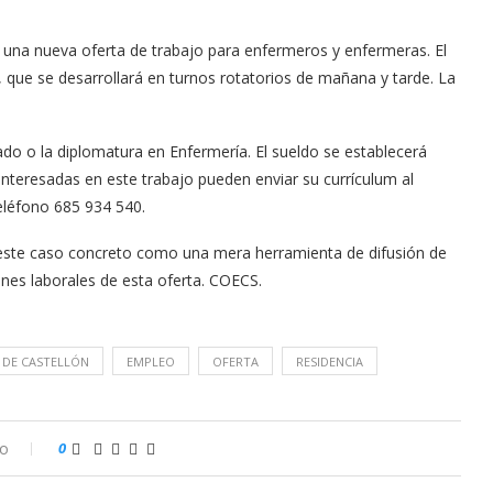
una nueva oferta de trabajo para enfermeros y enfermeras. El
, que se desarrollará en turnos rotatorios de mañana y tarde. La
rado o la diplomatura en Enfermería. El sueldo se establecerá
interesadas en este trabajo pueden enviar su currículum al
eléfono 685 934 540.
n este caso concreto como una mera herramienta de difusión de
ones laborales de esta oferta. COECS.
 DE CASTELLÓN
EMPLEO
OFERTA
RESIDENCIA
io
0