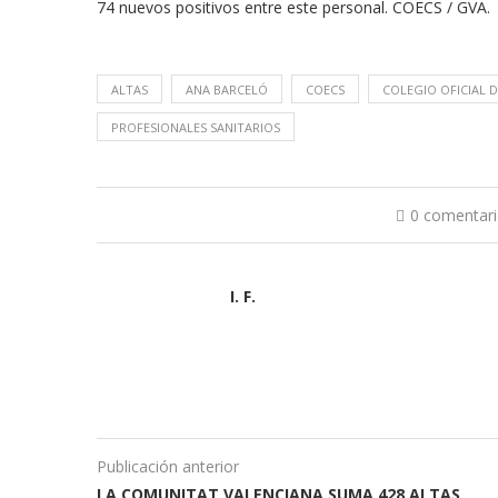
74 nuevos positivos entre este personal. COECS / GVA.
ALTAS
ANA BARCELÓ
COECS
COLEGIO OFICIAL 
PROFESIONALES SANITARIOS
0 comentar
I. F.
Publicación anterior
LA COMUNITAT VALENCIANA SUMA 428 ALTAS