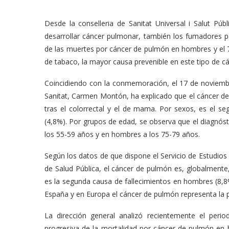
Desde la conselleria de Sanitat Universal i Salut P
desarrollar cáncer pulmonar, también los fumadores p
de las muertes por cáncer de pulmón en hombres y el
de tabaco, la mayor causa prevenible en este tipo de cá
Coincidiendo con la conmemoración, el 17 de noviembre
Sanitat, Carmen Montón, ha explicado que el cáncer de
tras el colorrectal y el de mama. Por sexos, es el
(4,8%). Por grupos de edad, se observa que el diagnós
los 55-59 años y en hombres a los 75-79 años.
Según los datos de que dispone el Servicio de Estudios 
de Salud Pública, el cáncer de pulmón es, globalmente
es la segunda causa de fallecimientos en hombres (8,8
España y en Europa el cáncer de pulmón representa la 
La dirección general analizó recientemente el per
progresiva de la mortalidad por cáncer de pulmón en