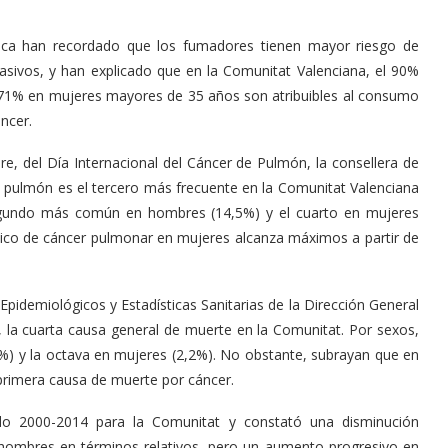
ública han recordado que los fumadores tienen mayor riesgo de
asivos, y han explicado que en la Comunitat Valenciana, el 90%
 71% en mujeres mayores de 35 años son atribuibles al consumo
ncer.
, del Día Internacional del Cáncer de Pulmón, la consellera de
 pulmón es el tercero más frecuente en la Comunitat Valenciana
 segundo más común en hombres (14,5%) y el cuarto en mujeres
tico de cáncer pulmonar en mujeres alcanza máximos a partir de
Epidemiológicos y Estadísticas Sanitarias de la Dirección General
, la cuarta causa general de muerte en la Comunitat. Por sexos,
%) y la octava en mujeres (2,2%). No obstante, subrayan que en
primera causa de muerte por cáncer.
iodo 2000-2014 para la Comunitat y constató una disminución
 hombres en términos relativos, pero un aumento progresivo en