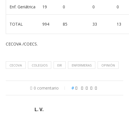
Enf. Geriátrica
19
0
0
0
TOTAL
994
85
33
13
CECOVA /COECS.
CECOVA
COLEGIOS
EIR
ENFERMERAS
OPINIÓN
0 comentario
0
L. V.