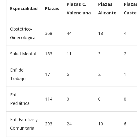
Plazas C.
Plazas
Plaza
Especialidad
Plazas
Valenciana
Alicante
Caste
Obstétrico-
368
44
18
4
Ginecológica
Salud Mental
183
11
3
2
Enf. del
17
6
2
1
Trabajo
Enf.
114
0
0
0
Pediátrica
Enf. Familiar y
293
24
10
6
Comunitaria