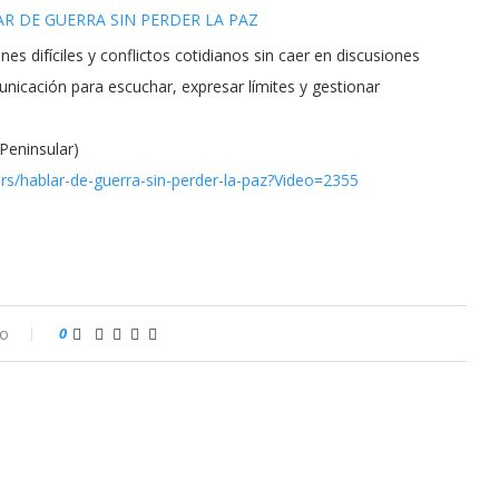
R DE GUERRA SIN PERDER LA PAZ
 difíciles y conflictos cotidianos sin caer en discusiones
nicación para escuchar, expresar límites y gestionar
Peninsular)
rs/hablar-de-
guerra-sin-perder-la-paz?
Video=2355
io
0