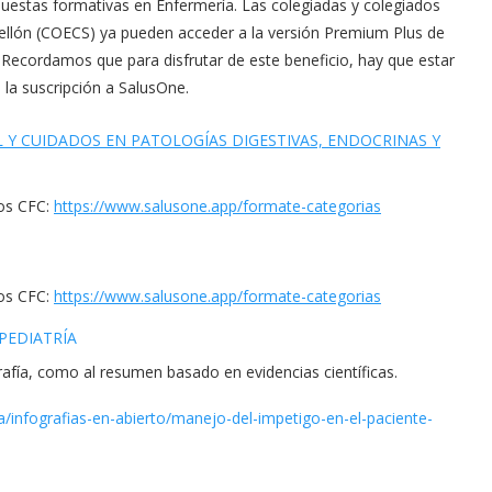
estas formativas en Enfermería. Las colegiadas y colegiados
tellón (COECS) ya pueden acceder a la versión Premium Plus de
. Recordamos que para disfrutar de este beneficio, hay que estar
la suscripción a SalusOne.
 Y CUIDADOS EN PATOLOGÍAS DIGESTIVAS, ENDOCRINAS Y
sos CFC:
https://www.salusone.app/
formate-categorias
sos CFC:
https://www.salusone.app/
formate-categorias
PEDIATRÍA
grafía, como al resumen basado en evidencias científicas.
a/infografias-en-abierto/
manejo-del-impetigo-en-el-
paciente-