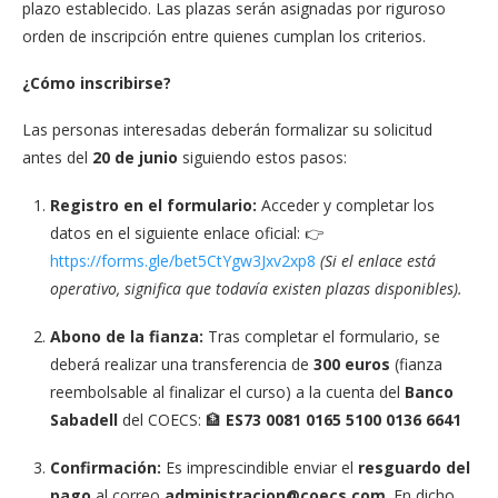
plazo establecido. Las plazas serán asignadas por riguroso
orden de inscripción entre quienes cumplan los criterios.
¿Cómo inscribirse?
Las personas interesadas deberán formalizar su solicitud
antes del
20 de junio
siguiendo estos pasos:
Registro en el formulario:
Acceder y completar los
datos en el siguiente enlace oficial: 👉
https://forms.gle/bet5CtYgw3Jxv2xp8
(Si el enlace está
operativo, significa que todavía existen plazas disponibles).
Abono de la fianza:
Tras completar el formulario, se
deberá realizar una transferencia de
300 euros
(fianza
reembolsable al finalizar el curso) a la cuenta del
Banco
Sabadell
del COECS: 🏦
ES73 0081 0165 5100 0136 6641
Confirmación:
Es imprescindible enviar el
resguardo del
pago
al correo
administracion@coecs.com
. En dicho