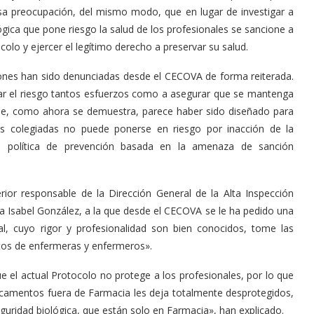
usa preocupación, del mismo modo, que en lugar de investigar a
ica que pone riesgo la salud de los profesionales se sancione a
olo y ejercer el legítimo derecho a preservar su salud.
iones han sido denunciadas desde el CECOVA de forma reiterada.
ar el riesgo tantos esfuerzos como a asegurar que se mantenga
ue, como ahora se demuestra, parece haber sido diseñado para
as colegiadas no puede ponerse en riesgo por inacción de la
una política de prevención basada en la amenaza de sanción
rior responsable de la Dirección General de la Alta Inspección
ña Isabel González, a la que desde el CECOVA se le ha pedido una
al, cuyo rigor y profesionalidad son bien conocidos, tome las
ntos de enfermeras y enfermeros».
 el actual Protocolo no protege a los profesionales, por lo que
dicamentos fuera de Farmacia les deja totalmente desprotegidos,
guridad biológica, que están solo en Farmacia», han explicado.