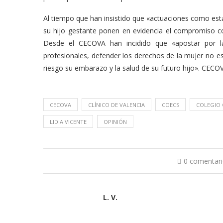
Al tiempo que han insistido que «actuaciones como es
su hijo gestante ponen en evidencia el compromiso co
Desde el CECOVA han incidido que «apostar por la
profesionales, defender los derechos de la mujer no e
riesgo su embarazo y la salud de su futuro hijo». CECO
CECOVA
CLÍNICO DE VALENCIA
COECS
COLEGIO 
LIDIA VICENTE
OPINIÓN
0 comentar
L. V.