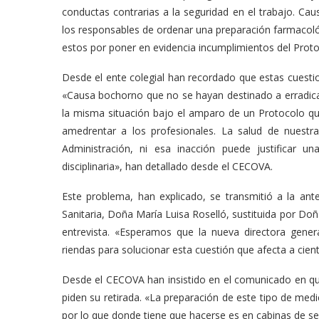
conductas contrarias a la seguridad en el trabajo. Ca
los responsables de ordenar una preparación farmacológ
estos por poner en evidencia incumplimientos del Protoc
Desde el ente colegial han recordado que estas cuest
«Causa bochorno que no se hayan destinado a erradic
la misma situación bajo el amparo de un Protocolo q
amedrentar a los profesionales. La salud de nuestr
Administración, ni esa inacción puede justificar 
disciplinaria», han detallado desde el CECOVA.
Este problema, han explicado, se transmitió a la ante
Sanitaria, Doña María Luisa Roselló, sustituida por Do
entrevista. «Esperamos que la nueva directora gener
riendas para solucionar esta cuestión que afecta a cie
Desde el CECOVA han insistido en el comunicado en que
piden su retirada. «La preparación de este tipo de me
por lo que donde tiene que hacerse es en cabinas de se