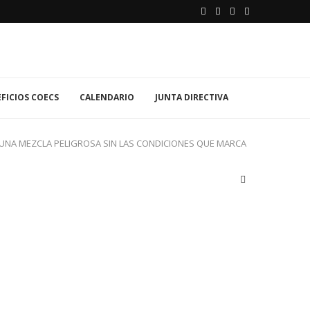
FICIOS COECS
CALENDARIO
JUNTA DIRECTIVA
UNA MEZCLA PELIGROSA SIN LAS CONDICIONES QUE MARCA