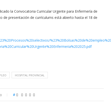
blicado la Convocatoria Curricular Urgente para Enfermería de
o de presentación de currículums está abierto hasta el 18 de
lsas/%23%20Procesos%20selectivos/%23%20Bolsas%20de%20empleo%2
ia%20Curricular%20Urgente%20Enfermeria%202025.pdf
PLEO
HOSPITAL PROVINCIAL
io
0