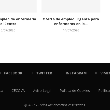
mpleo de enfermería
Oferta de empleo urgente para
el Centro...
enfermeros en la...
15/07/2026
14/07/2026
FACEBOOK
TWITTER
INSTAGRAM
VIME
ica
CECOVA
Aviso Legal
Política de Cookies
Polític
@2021 - Todos los derechos reservados.