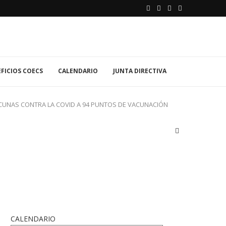
FICIOS COECS
CALENDARIO
JUNTA DIRECTIVA
VACUNAS CONTRA LA COVID A 94 PUNTOS DE VACUNACIÓN
CALENDARIO