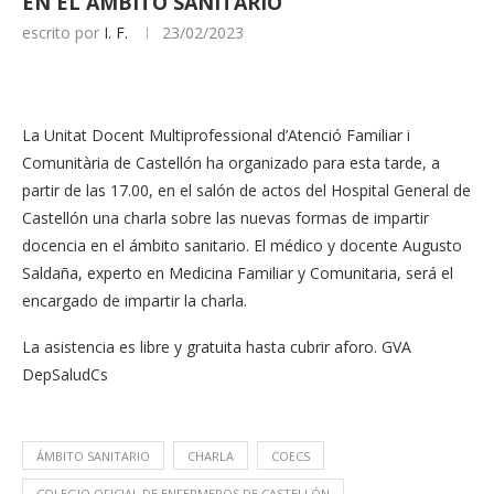
EN EL ÁMBITO SANITARIO
escrito por
I. F.
23/02/2023
La Unitat Docent Multiprofessional d’Atenció Familiar i
Comunitària de Castellón ha organizado para esta tarde, a
partir de las 17.00, en el salón de actos del Hospital General de
Castellón una charla sobre las nuevas formas de impartir
docencia en el ámbito sanitario. El médico y docente Augusto
Saldaña, experto en Medicina Familiar y Comunitaria, será el
encargado de impartir la charla.
La asistencia es libre y gratuita hasta cubrir aforo. GVA
DepSaludCs
ÁMBITO SANITARIO
CHARLA
COECS
COLEGIO OFICIAL DE ENFERMEROS DE CASTELLÓN