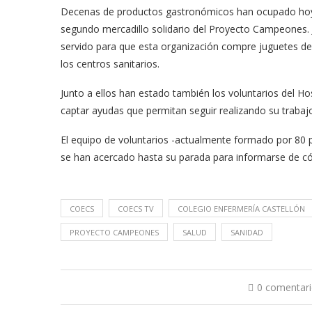
Decenas de productos gastronómicos han ocupado hoy el 
segundo mercadillo solidario del Proyecto Campeones. J
servido para que esta organización compre juguetes des
los centros sanitarios.
Junto a ellos han estado también los voluntarios del Ho
captar ayudas que permitan seguir realizando su trabaj
El equipo de voluntarios -actualmente formado por 80 
se han acercado hasta su parada para informarse de có
COECS
COECS TV
COLEGIO ENFERMERÍA CASTELLÓN
PROYECTO CAMPEONES
SALUD
SANIDAD
0 comentar