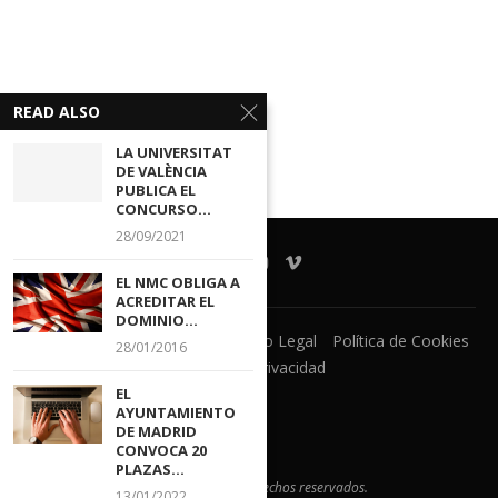
READ ALSO
LA UNIVERSITAT
DE VALÈNCIA
PUBLICA EL
CONCURSO...
28/09/2021
EL NMC OBLIGA A
ACREDITAR EL
DOMINIO...
Ventanilla Unica
CECOVA
Aviso Legal
Política de Cookies
28/01/2016
Política de Privacidad
EL
AYUNTAMIENTO
DE MADRID
CONVOCA 20
PLAZAS...
@2021 - Todos los derechos reservados.
13/01/2022