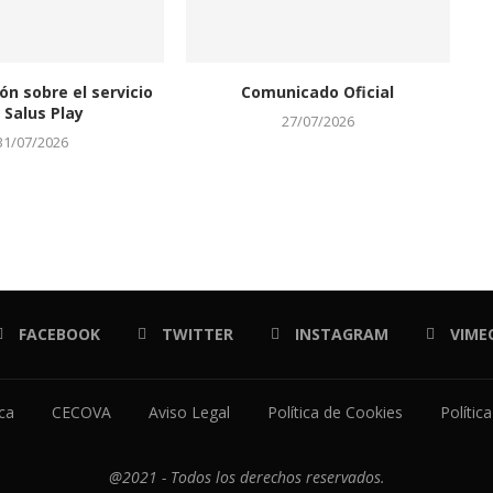
ón sobre el servicio
Comunicado Oficial
 Salus Play
27/07/2026
31/07/2026
FACEBOOK
TWITTER
INSTAGRAM
VIME
ica
CECOVA
Aviso Legal
Política de Cookies
Polític
@2021 - Todos los derechos reservados.