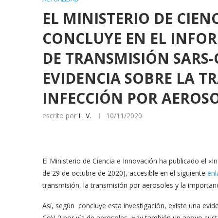
EL MINISTERIO DE CIEN
CONCLUYE EN EL INFOR
DE TRANSMISIÓN SARS-
EVIDENCIA SOBRE LA T
INFECCIÓN POR AEROS
escrito por
L. V.
10/11/2020
El Ministerio de Ciencia e Innovación ha publicado el «
de 29 de octubre de 2020), accesible en el siguiente
enl
transmisión, la transmisión por aerosoles y la importanc
Así, según concluye esta investigación, existe una evide
CoV-2 por vía de aerosoles. Hay también un apoyo sustan