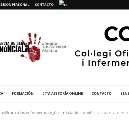
ASESOR PERSONAL
CONTACTO
CA
FORMACIÓN
CITA ASESORÍA ONLINE
CONTACTO
BENE
lasificará a las enfermeras según su titulación académica tras el acuerdo