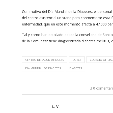
Con motivo del Día Mundial de la Diabetes, el personal s
del centro asistencial un stand para conmemorar esta f
enfermedad, que en este momento afecta a 47.000 perso
Tal y como han detallado desde la conselleria de Sanitat
de la Comunitat tiene diagnosticada diabetes mellitus,
CENTRO DE SALUD DE NULES
COECS
COLEGIO OFICIA
DÍA MUNDIAL DE DIABETES
DIABETES
0 comentar
L. V.