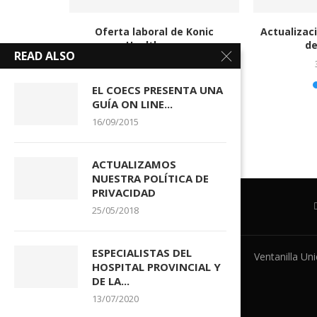
 listados
Oferta laboral de Konic
Actualizaci
olsa...
Healthcare
de
READ ALSO
04/08/2026
EL COECS PRESENTA UNA
GUÍA ON LINE...
16/09/2015
ACTUALIZAMOS
NUESTRA POLÍTICA DE
PRIVACIDAD
25/05/2018
ESPECIALISTAS DEL
Ventanilla Un
HOSPITAL PROVINCIAL Y
DE LA...
13/07/2020