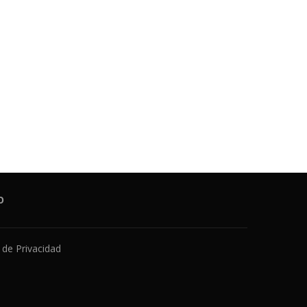
anidad convoca el concurso de
Sanidad convoca el concurs
traslados para enfermeros...
traslados para enfermeros
22/07/2026
22/07/2026
O
a de Privacidad