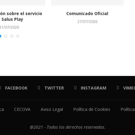
ón sobre el servicio
Comunicado Oficial
S
 Salus Play
27/07/2026
31/07/2026
FACEBOOK
TWITTER
INSTAGRAM
VIME
ica
CECOVA
Aviso Legal
Política de Cookies
Polític
@2021 - Todos los derechos reservados.