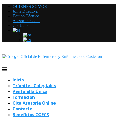
QUIENES SOMOS
Junta Directiva
Equipo Técnico
Asesor Personal
Contacto
Inicio
Trámites Colegiales
Ventanilla Única
Formación
Cita Asesoría Online
Contacto
Beneficios COECS