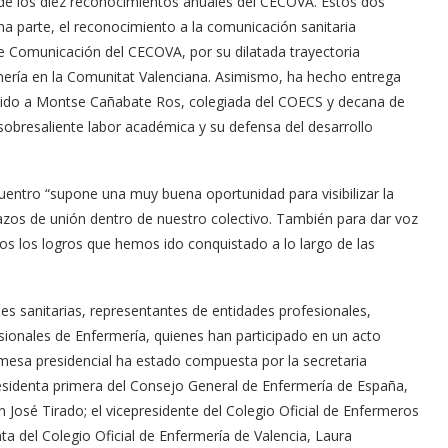
 de los diez reconocimientos anuales del CECOVA. Estos dos
a parte, el reconocimiento a la comunicación sanitaria
de Comunicación del CECOVA, por su dilatada trayectoria
fermería en la Comunitat Valenciana. Asimismo, ha hecho entrega
nguido a Montse Cañabate Ros, colegiada del COECS y decana de
 sobresaliente labor académica y su defensa del desarrollo
entro “supone una muy buena oportunidad para visibilizar la
azos de unión dentro de nuestro colectivo. También para dar voz
dos los logros que hemos ido conquistado a lo largo de las
s sanitarias, representantes de entidades profesionales,
ionales de Enfermería, quienes han participado en un acto
 mesa presidencial ha estado compuesta por la secretaria
sidenta primera del Consejo General de Enfermería de España,
 José Tirado; el vicepresidente del Colegio Oficial de Enfermeros
ta del Colegio Oficial de Enfermería de Valencia, Laura