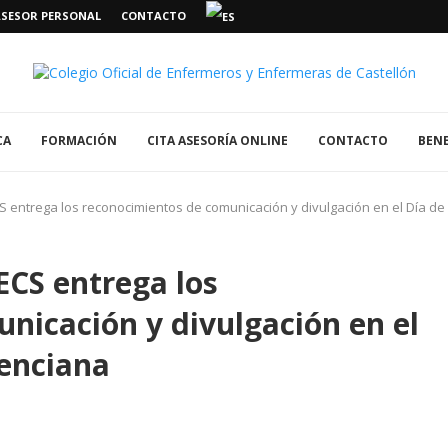
ASESOR PERSONAL
CONTACTO
CA
FORMACIÓN
CITA ASESORÍA ONLINE
CONTACTO
BENE
S entrega los reconocimientos de comunicación y divulgación en el Día de
ECS entrega los
nicación y divulgación en el
lenciana