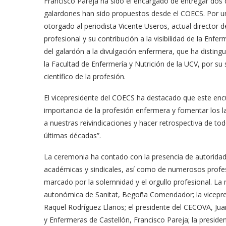
Francisco Pareja ha sido el encargado de entregar dos
galardones han sido propuestos desde el COECS. Por un
otorgado al periodista Vicente Useros, actual director 
profesional y su contribución a la visibilidad de la En
del galardón a la divulgación enfermera, que ha disti
la Facultad de Enfermería y Nutrición de la UCV, por su
científico de la profesión.
El vicepresidente del COECS ha destacado que este encu
importancia de la profesión enfermera y fomentar los l
a nuestras reivindicaciones y hacer retrospectiva de to
últimas décadas”.
La ceremonia ha contado con la presencia de autoridade
académicas y sindicales, así como de numerosos profes
marcado por la solemnidad y el orgullo profesional. La
autonómica de Sanitat, Begoña Comendador; la vicepre
Raquel Rodríguez Llanos; el presidente del CECOVA, Juan
y Enfermeras de Castellón, Francisco Pareja; la presiden