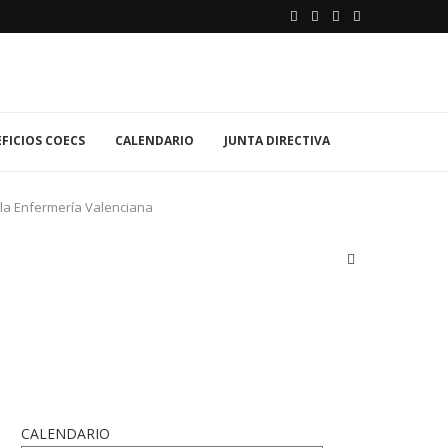
FICIOS COECS
CALENDARIO
JUNTA DIRECTIVA
 la Enfermería Valenciana
CALENDARIO