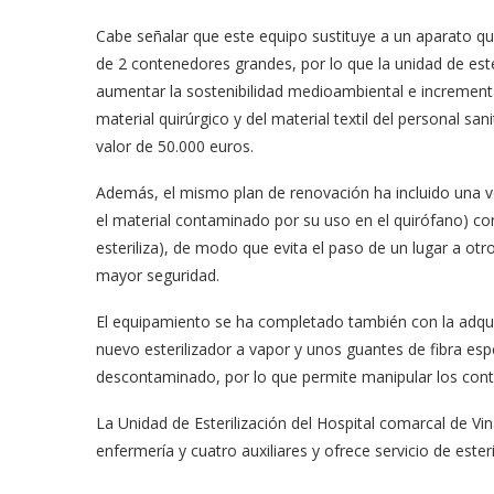
Cabe señalar que este equipo sustituye a un aparato q
de 2 contenedores grandes, por lo que la unidad de ester
aumentar la sostenibilidad medioambiental e incrementar
material quirúrgico y del material textil del personal s
valor de 50.000 euros.
Además, el mismo plan de renovación ha incluido una ve
el material contaminado por su uso en el quirófano) con
esteriliza), de modo que evita el paso de un lugar a otro
mayor seguridad.
El equipamiento se ha completado también con la adquis
nuevo esterilizador a vapor y unos guantes de fibra espe
descontaminado, por lo que permite manipular los conte
La Unidad de Esterilización del Hospital comarcal de Vin
enfermería y cuatro auxiliares y ofrece servicio de este