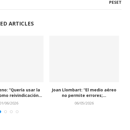
PESET
ED ARTICLES
eno: “Quería usar la
Joan Llombart: “El medio aéreo
J
omo reivindicación...
no permite errores;...
01/06/2026
06/05/2026