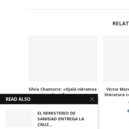
RELAT
ro décadas
Silvia Chamorro: «Ojalá viéramos
Víctor Mor
tejos...
ya a la enfermera...
literatura c
READ ALSO
23/06/2026
EL MINISTERIO DE
SANIDAD ENTREGA LA
CRUZ...