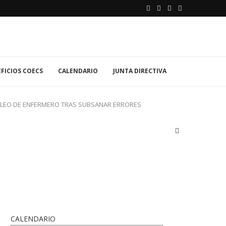
FICIOS COECS
CALENDARIO
JUNTA DIRECTIVA
 EMPLEO DE ENFERMERO TRAS SUBSANAR ERRORES
CALENDARIO