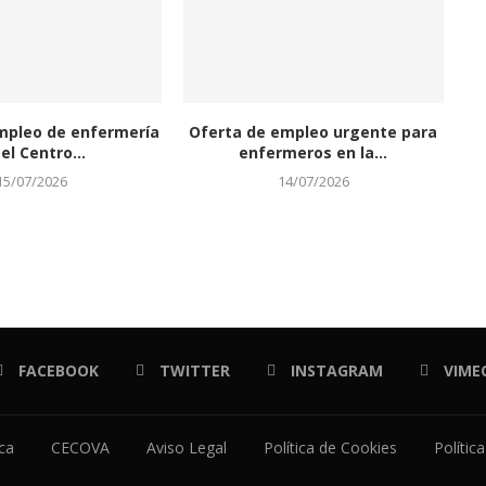
mpleo de enfermería
Oferta de empleo urgente para
el Centro...
enfermeros en la...
15/07/2026
14/07/2026
FACEBOOK
TWITTER
INSTAGRAM
VIME
ica
CECOVA
Aviso Legal
Política de Cookies
Polític