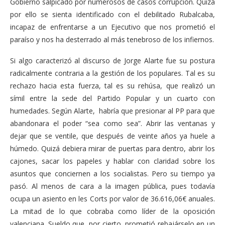
Gobierno salpicado por numerosos de casos corrupción. Quizá
por ello se sienta identificado con el debilitado Rubalcaba,
incapaz de enfrentarse a un Ejecutivo que nos prometió el
paraíso y nos ha desterrado al más tenebroso de los infiernos.
Si algo caracterizó al discurso de Jorge Alarte fue su postura
radicalmente contraria a la gestión de los populares. Tal es su
rechazo hacia esta fuerza, tal es su rehúsa, que realizó un
símil entre la sede del Partido Popular y un cuarto con
humedades. Según Alarte, habría que presionar al PP para que
abandonara el poder “sea como sea”. Abrir las ventanas y
dejar que se ventile, que después de veinte años ya huele a
húmedo. Quizá debiera mirar de puertas para dentro, abrir los
cajones, sacar los papeles y hablar con claridad sobre los
asuntos que conciernen a los socialistas. Pero su tiempo ya
pasó. Al menos de cara a la imagen pública, pues todavía
ocupa un asiento en les Corts por valor de 36.616,06€ anuales.
La mitad de lo que cobraba como líder de la oposición
valenciana. Sueldo que, por cierto, prometió rebajárselo en un