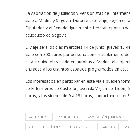
La Asociación de Jubilados y Pensionistas de Enfermer
viaje a Madrid y Segovia. Durante este viaje, según est
Diputados y el Senado. Igualmente, tendrán oportunidad
acueducto de Segovia.
El viaje será los días miércoles 14 de junio, jueves 15 de
viaje son 300 euros por persona con un suplemento de 10
está incluido el traslado en autobús a Madrid, el aloja
entradas a los distintos espacios programados en esta v
Los interesados en participar en este viaje pueden forma
de Enfermeros de Castellón, avenida Virgen del Lidón, 5
horas, y los viernes de 9 a 13 horas, contactando con 
ACTUALIDAD
ACUEDUCTO
ASOCIACIÓN JUBILADOS
GABRIEL FERRÁNDIZ
LIDIA VICENTE
SANIDAD
VIA