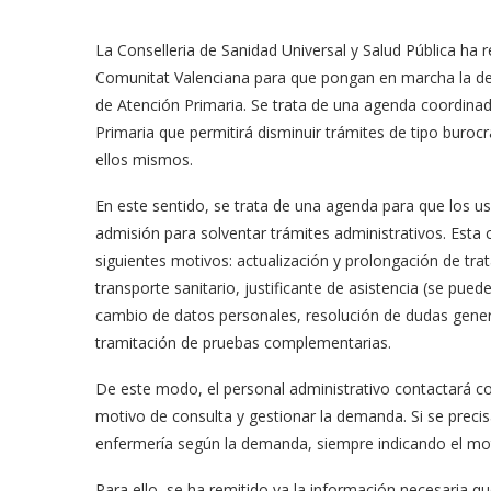
La Conselleria de Sanidad Universal y Salud Pública ha 
Comunitat Valenciana para que pongan en marcha la d
de Atención Primaria. Se trata de una agenda coordinad
Primaria que permitirá disminuir trámites de tipo burocr
ellos mismos.
En este sentido, se trata de una agenda para que los us
admisión para solventar trámites administrativos. Esta ci
siguientes motivos: actualización y prolongación de tra
transporte sanitario, justificante de asistencia (se pued
cambio de datos personales, resolución de dudas genera
tramitación de pruebas complementarias.
De este modo, el personal administrativo contactará con
motivo de consulta y gestionar la demanda. Si se precisa
enfermería según la demanda, siempre indicando el moti
Para ello, se ha remitido ya la información necesaria q