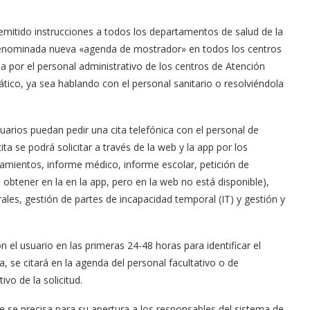
remitido instrucciones a todos los departamentos de salud de la
enominada nueva «agenda de mostrador» en todos los centros
a por el personal administrativo de los centros de Atención
ático, ya sea hablando con el personal sanitario o resolviéndola
uarios puedan pedir una cita telefónica con el personal de
ta se podrá solicitar a través de la web y la app por los
tamientos, informe médico, informe escolar, petición de
e obtener en la en la app, pero en la web no está disponible),
les, gestión de partes de incapacidad temporal (IT) y gestión y
 el usuario en las primeras 24-48 horas para identificar el
, se citará en la agenda del personal facultativo o de
vo de la solicitud.
ue se precisa para su apertura a los responsables del sistema de