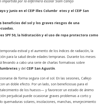
ón impartida por la enfermera escolar Siam Callejo
o y junio en el CEIP Illes Columbr etes y el CEIP San
s beneficios del sol y los graves riesgos de una
ecuadas.
s SPF 50, la hidratación y el uso de ropa protectora como
 temporada estival y el aumento de los índices de radiación, la
cación para la salud desde edades tempranas. Durante los meses
á llevando a cabo una serie de charlas formativas sobre
Columbretes
y del
CEIP San Agustín
.
cionarse de forma segura con el sol. En las sesiones, Callejo
 con un doble efecto. Por un lado, son beneficiosas para el
rtalecimiento de los huesos— y favorecer un estado de ánimo
iación perjudicial puede ocasionar graves problemas a corto y
ndo quemaduras solares, insolaciones, manchas, envejecimiento