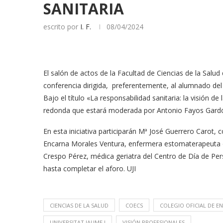
SANITARIA
escrito por
I. F.
08/04/2024
El salón de actos de la Facultad de Ciencias de la Salu
conferencia dirigida, preferentemente, al alumnado del
Bajo el título «La responsabilidad sanitaria: la visión de
redonda que estará moderada por Antonio Fayos Gardó, p
En esta iniciativa participarán Mª José Guerrero Carot, 
Encarna Morales Ventura, enfermera estomaterapeuta del
Crespo Pérez, médica geriatra del Centro de Día de Per
hasta completar el aforo. UJI
CIENCIAS DE LA SALUD
COECS
COLEGIO OFICIAL DE E
UNIVERSITAT JAUME I
VISIÓN PROFESIONALES