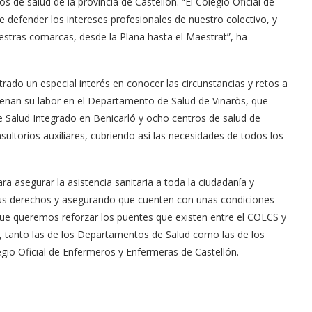
 de salud de la provincia de Castellón. “El Colegio Oficial de
 defender los intereses profesionales de nuestro colectivo, y
estras comarcas, desde la Plana hasta el Maestrat”, ha
ado un especial interés en conocer las circunstancias y retos a
eñan su labor en el Departamento de Salud de Vinaròs, que
alud Integrado en Benicarló y ocho centros de salud de
ultorios auxiliares, cubriendo así las necesidades de todos los
a asegurar la asistencia sanitaria a toda la ciudadanía y
sus derechos y asegurando que cuenten con unas condiciones
que queremos reforzar los puentes que existen entre el COECS y
io, tanto las de los Departamentos de Salud como las de los
legio Oficial de Enfermeros y Enfermeras de Castellón.