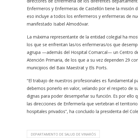
directores de Enfermería de los diferentes departamentos
Enfermeros y Enfermeras de Castellón tiene la misión de
eso incluye a todos los enfermeros y enfermeras de nu
manifestado Isabel Almodóvar.
La máxima representante de la entidad colegial ha mostr
los que se enfrentan las/os enfermeras/os que desemp
agrupa —además del Hospital Comarcal— un Centro de S
Atención Primaria, de los que a su vez dependen 29 cons
municipios del Baix Maestrat y Els Ports.
“El trabajo de nuestros profesionales es fundamental par
debemos ponerlo en valor, velando por el respeto de 
dignas para poder desempeñar su función. Es por ello 
las direcciones de Enfermería que vertebran el territor
hospitales privados”, ha concluido la presidenta del Co
DEPARTAMENTO DE SALUD DE VINARÒS