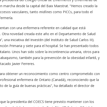
en marcha desde la capital del Baix Maestrat. “Hemos creado la
accesos vasculares, tanto
midlines
como PICCs, para todo el
fermería.
uentan con una enfermera referente en calidad que está
l. Otra novedad creada este año en el Departamento de Salud
na iniciativa del Investén (del Instituto de Salud Carlos III).
ión Primaria y siete para el hospital. Se han presentado todos
talario. Unos han sido sobre la incontinencia urinaria, otros para
tabaquismo, también para la prevención de la obesidad infantil, y
tacado Javier Ferreres.
do para obtener un reconocimiento como centro comprometido con
n profesional enfermera de Ontario (Canadá), reconociendo que la
o de la guía de buenas prácticas”, ha detallado el director de
 que la presidenta del COECS tiene previsto mantener con los