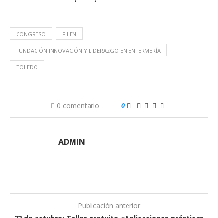
CONGRESO
FILEN
FUNDACIÓN INNOVACIÓN Y LIDERAZGO EN ENFERMERÍA
TOLEDO
0 comentario
0
ADMIN
Publicación anterior
22 de octubre: Taller gratuito «Aplicaciones prácticas