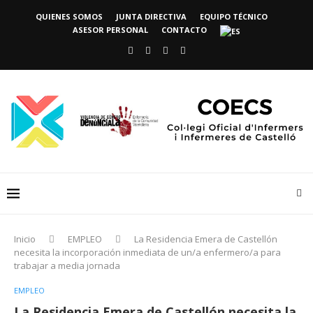
QUIENES SOMOS
JUNTA DIRECTIVA
EQUIPO TÉCNICO
ASESOR PERSONAL
CONTACTO
Inicio
EMPLEO
La Residencia Emera de Castellón
necesita la incorporación inmediata de un/a enfermero/a para
trabajar a media jornada
EMPLEO
La Residencia Emera de Castellón necesita la