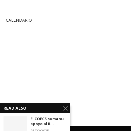
CALENDARIO
READ ALSO
El COECS suma su
apoyo al II...
25/09/2025