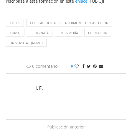
inscribirse a esta formación en este
enlace
. FUE-UJI
COECS
COLEGIO OFICIAL DE ENFERMEROS DE CASTELLÓN
CURSO
ECOGRAFÍA
ENFERMERÍA
FORMACIÓN
UNIVERSITAT JAUME I
0 comentario
0
I. F.
Publicación anterior