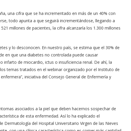
aña, una cifra que se ha incrementado en más de un 40% con
erse, todo apunta a que seguirá incrementándose, llegando a
 521 millones de pacientes, la cifra alcanzaría los 1.300 millones
etes y lo desconocen. En nuestro país, se estima que el 30% de
side en que una diabetes no controlada puede causar
nfarto de miocardio, ictus o insuficiencia renal. De ahí, la
los temas tratados en el webinar organizado por el Instituto de
enfermera”, iniciativa del Consejo General de Enfermería y
síntomas asociados a la piel que deben hacernos sospechar de
acterística de esta enfermedad. Así lo ha explicado el
de Dermatología del Hospital Universitario Virgen de las Nieves
nte, con una clínica característica como es comer más cantidad