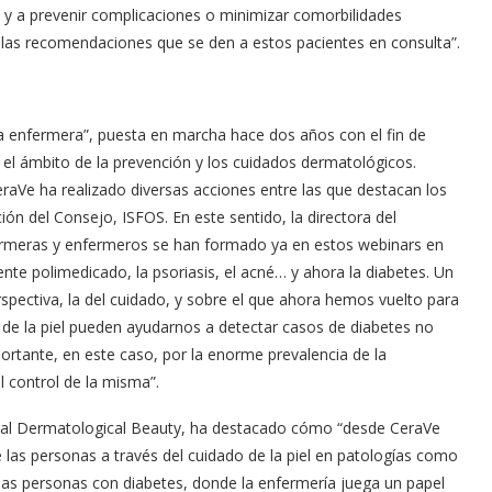
a y a prevenir complicaciones o minimizar comorbilidades
e las recomendaciones que se den a estos pacientes en consulta”.
la enfermera”, puesta en marcha hace dos años con el fin de
 el ámbito de la prevención y los cuidados dermatológicos.
aVe ha realizado diversas acciones entre las que destacan los
ón del Consejo, ISFOS. En este sentido, la directora del
fermeras y enfermeros se han formado ya en estos webinars en
nte polimedicado, la psoriasis, el acné… y ahora la diabetes. Un
ectiva, la del cuidado, y sobre el que ahora hemos vuelto para
 de la piel pueden ayudarnos a detectar casos de diabetes no
tante, en este caso, por la enorme prevalencia de la
 control de la misma”.
´Oreal Dermatological Beauty, ha destacado cómo “desde CeraVe
e las personas a través del cuidado de la piel en patologías como
 las personas con diabetes, donde la enfermería juega un papel