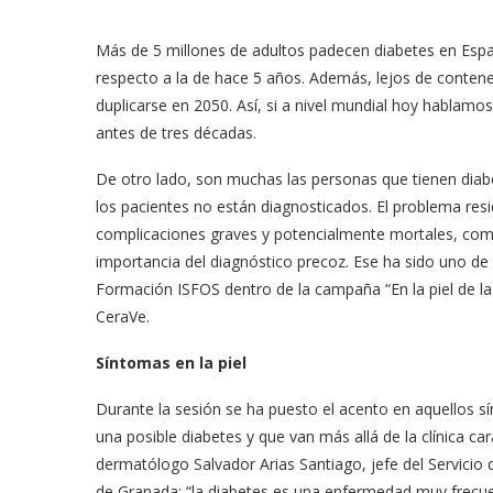
Más de 5 millones de adultos padecen diabetes en Esp
respecto a la de hace 5 años. Además, lejos de conten
duplicarse en 2050. Así, si a nivel mundial hoy hablamos
antes de tres décadas.
De otro lado, son muchas las personas que tienen diab
los pacientes no están diagnosticados. El problema re
complicaciones graves y potencialmente mortales, como i
importancia del diagnóstico precoz. Ese ha sido uno de 
Formación ISFOS dentro de la campaña “En la piel de la 
CeraVe.
Síntomas en la piel
Durante la sesión se ha puesto el acento en aquellos 
una posible diabetes y que van más allá de la clínica car
dermatólogo Salvador Arias Santiago, jefe del Servicio 
de Granada: “la diabetes es una enfermedad muy frecue