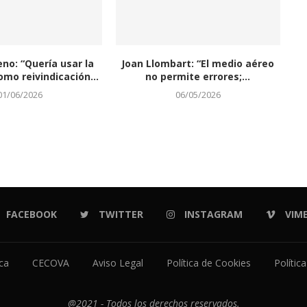
eno: “Quería usar la
Joan Llombart: “El medio aéreo
omo reivindicación...
no permite errores;...
01/06/2026
06/05/2026
FACEBOOK
TWITTER
INSTAGRAM
VIM
ica
CECOVA
Aviso Legal
Política de Cookies
Polític
@2021 - Todos los derechos reservados.