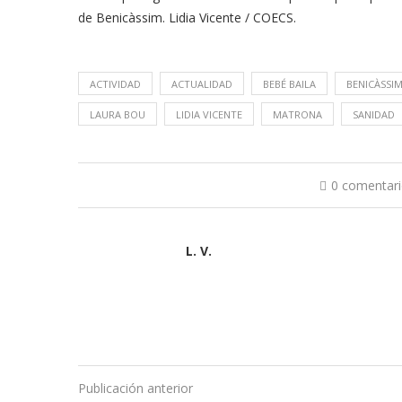
de Benicàssim. Lidia Vicente / COECS.
ACTIVIDAD
ACTUALIDAD
BEBÉ BAILA
BENICÀSSI
LAURA BOU
LIDIA VICENTE
MATRONA
SANIDAD
0 comentar
L. V.
Publicación anterior