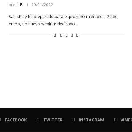
por
I. F.
20/01/2022
SalusPlay ha preparado para el próximo miércoles, 26 de
enero, un nuevo webinar dedicado…
FACEBOOK
TWITTER
INSTAGRAM
VIME