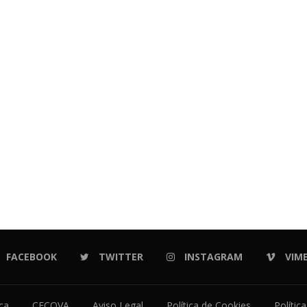
FACEBOOK
TWITTER
INSTAGRAM
VIM
ica
CECOVA
Aviso Legal
Política de Cookies
Polític