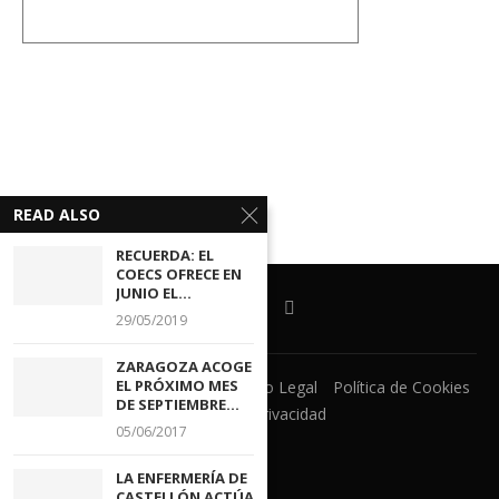
READ ALSO
RECUERDA: EL
COECS OFRECE EN
JUNIO EL...
29/05/2019
ZARAGOZA ACOGE
EL PRÓXIMO MES
Ventanilla Unica
CECOVA
Aviso Legal
Política de Cookies
DE SEPTIEMBRE...
Política de Privacidad
05/06/2017
LA ENFERMERÍA DE
CASTELLÓN ACTÚA