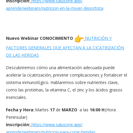
Inscripción:
https://www.salusone.app/
aprende/webinars/nutricion-en-
la-mujer-deportista
Nuevo Webinar CONOCIMIENTO
NUTRICIÓN Y
FACTOR
ES GENERALES QUE AFECTAN A LA CICATRIZACIÓN
DE LAS HERIDAS
Descubriremos cómo una alimentación adecuada puede
acelerar la cicatrización, prevenir complicaciones y fortalecer el
sistema inmunológico. Hablaremos sobre nutrientes clave,
como las proteínas, la vitamina C, el zinc y los ácidos grasos
esenciales.
Fecha y Hora:
Martes
17
de
MARZO
a las
16:00 H
(Hora
Peninsular)
Inscripción:
https://www.salusone.app/
aprende/webinars/nutricion-
para-curar-heridas