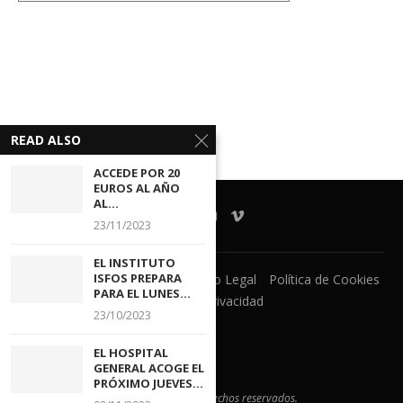
READ ALSO
ACCEDE POR 20
EUROS AL AÑO
AL...
23/11/2023
EL INSTITUTO
ISFOS PREPARA
Ventanilla Unica
CECOVA
Aviso Legal
Política de Cookies
PARA EL LUNES...
Política de Privacidad
23/10/2023
EL HOSPITAL
GENERAL ACOGE EL
PRÓXIMO JUEVES...
@2021 - Todos los derechos reservados.