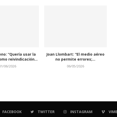
eno: “Quería usar la
Joan Llombart: “El medio aéreo
omo reivindicación...
no permite errores;...
01/06/2026
06/05/2026
FACEBOOK
TWITTER
INSTAGRAM
VIM