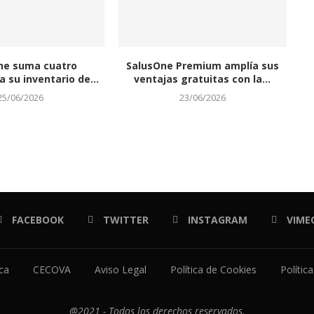
ne suma cuatro
SalusOne Premium amplía sus
 su inventario de...
ventajas gratuitas con la...
25/06/2026
23/06/2026
FACEBOOK
TWITTER
INSTAGRAM
VIME
ica
CECOVA
Aviso Legal
Política de Cookies
Polític
@2021 - Todos los derechos reservados.