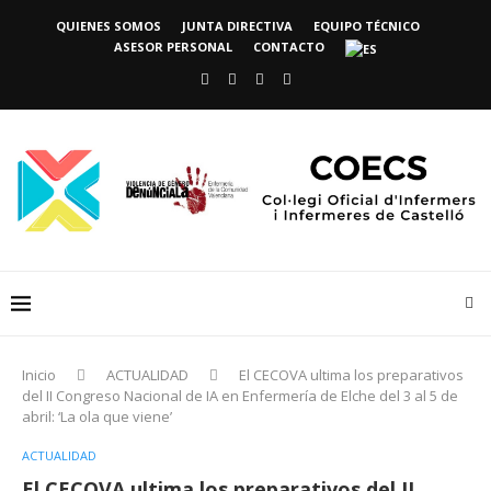
QUIENES SOMOS
JUNTA DIRECTIVA
EQUIPO TÉCNICO
ASESOR PERSONAL
CONTACTO
Inicio
ACTUALIDAD
El CECOVA ultima los preparativos
del II Congreso Nacional de IA en Enfermería de Elche del 3 al 5 de
abril: ‘La ola que viene’
ACTUALIDAD
El CECOVA ultima los preparativos del II